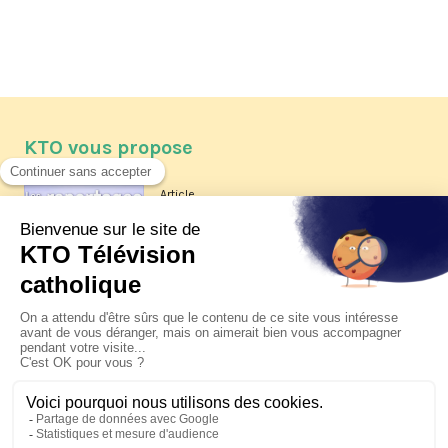
KTO vous propose
Article
Les reportages d'été 2026 de KTO
Article
La visite pastorale du pape Léon
XIV à Assise à suivre sur KTO le
jeudi 6 août
Article
Le pape en Uruguay, Argentine et
Pérou du 6 au 17 novembre 2026