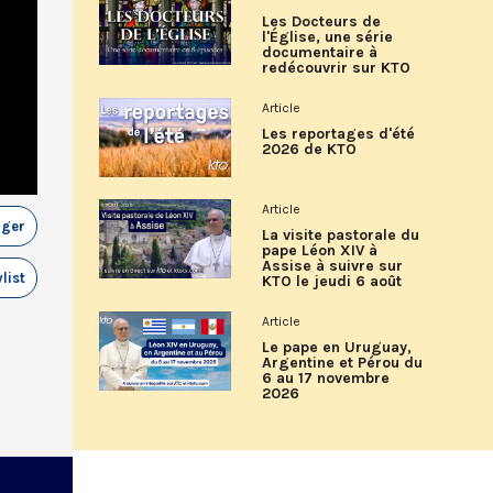
Les Docteurs de
l'Église, une série
documentaire à
redécouvrir sur KTO
Article
Les reportages d'été
2026 de KTO
Article
ager
La visite pastorale du
pape Léon XIV à
Assise à suivre sur
list
KTO le jeudi 6 août
Article
Le pape en Uruguay,
Argentine et Pérou du
6 au 17 novembre
2026