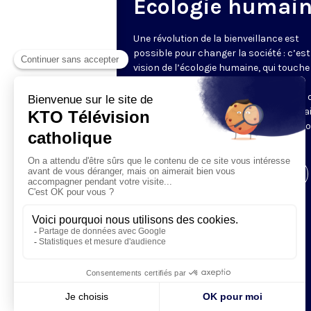
Ecologie humai
Une révolution de la bienveillance est
possible pour changer la société : c’est
vision de l’écologie humaine, qui touche
bien les liens sociaux, les styles et
conditions de vie, que l’environnement 
consommation. Tugdual Derville nous a
saisir ces questions pour y apporter n
propres réponses.
Visiter la page de l'émission