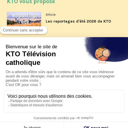
KTO vous propose
Article
Les reportages d'été 2026 de KTO
Article
La visite pastorale du pape Léon
XIV à Assise à suivre sur KTO le
jeudi 6 août
Article
Le pape en Uruguay, Argentine et
Pérou du 6 au 17 novembre 2026
© KTO 2026 —
Contact
—
Mentions légales