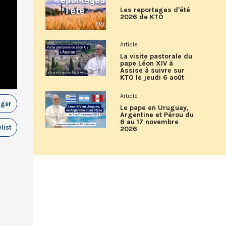
Les reportages d'été
2026 de KTO
Article
La visite pastorale du
pape Léon XIV à
Assise à suivre sur
KTO le jeudi 6 août
Article
ager
Le pape en Uruguay,
Argentine et Pérou du
6 au 17 novembre
list
2026