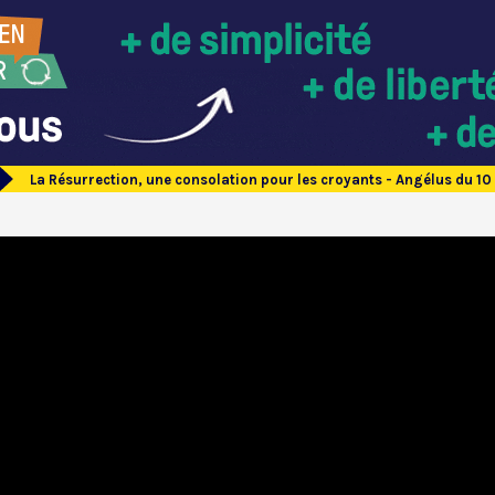
La Résurrection, une consolation pour les croyants - Angélus du 1