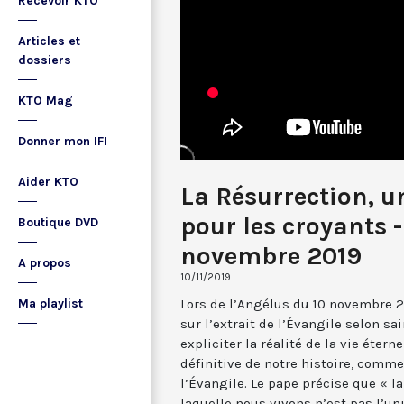
Recevoir KTO
Articles et
dossiers
KTO Mag
Donner mon IFI
Aider KTO
La Résurrection, u
pour les croyants 
Boutique DVD
novembre 2019
A propos
10/11/2019
Lors de l’Angélus du 10 novembre 2
Ma playlist
sur l’extrait de l’Évangile selon sa
expliciter la réalité de la vie éterne
définitive de notre histoire, comme
l’Évangile. Le pape précise que « l
laquelle nous vivons n’est pas l’un