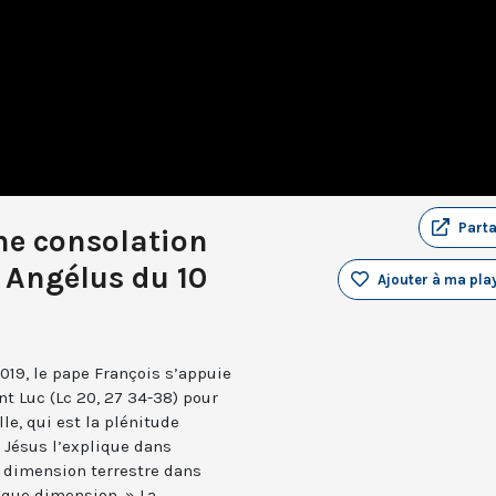
Part
ne consolation
- Angélus du 10
Ajouter à ma play
019, le pape François s’appuie
int Luc (Lc 20, 27 34-38) pour
lle, qui est la plénitude
 Jésus l’explique dans
a dimension terrestre dans
ique dimension. » La