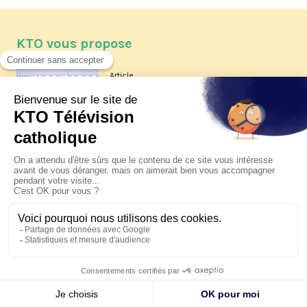
KTO vous propose
Article
Les reportages d'été 2026 de KTO
Article
La visite pastorale du pape Léon
XIV à Assise à suivre sur KTO le
jeudi 6 août
Article
Le pape en Uruguay, Argentine et
Pérou du 6 au 17 novembre 2026
© KTO 2026 —
Contact
—
Mentions légales