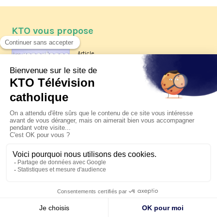
KTO vous propose
Article
Les reportages d'été 2026 de KTO
Article
La visite pastorale du pape Léon
XIV à Assise à suivre sur KTO le
jeudi 6 août
Article
Le pape en Uruguay, Argentine et
Pérou du 6 au 17 novembre 2026
© KTO 2026 —
Contact
—
Mentions légales