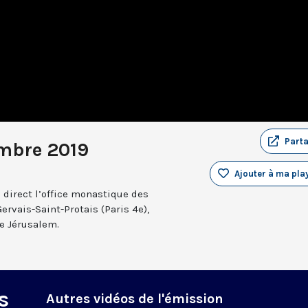
Part
mbre 2019
Ajouter à ma play
 direct l’office monastique des
Gervais-Saint-Protais (Paris 4e),
e Jérusalem.
s
Autres vidéos de l'émission