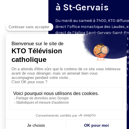
à St-Gervais
Du mardi au samedi à 7h00, KTO diffuse
direct l’office monastique des Laudes, 
direct de l’église Saint-Gervais-Saint-Pr
(Paris IVe), avec les Fraternités Monas
de Jérusalem. Les Laudes – dont le nom
dérivé du terme latin qui signifie "louang
sont d’abord la prière de louange qui ou
journée pour remercier Dieu du don qu’i
fait de ce jour nouveau, et le placer tout
entier sous son regard. Mais son heure
matinale éveille aussi le souvenir de la
Résurrection du Seigneur, "soleil levant
nous visiter" (Lc 1,28).
Visiter la page de l'émission