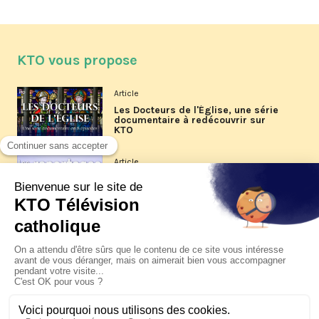
KTO vous propose
Article
Les Docteurs de l'Église, une série
documentaire à redécouvrir sur
KTO
Article
Les reportages d'été 2026 de KTO
Article
La visite pastorale du pape Léon
XIV à Assise à suivre sur KTO le
jeudi 6 août
Article
Le pape en Uruguay, Argentine et