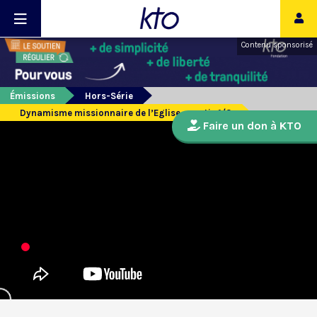
Contenu sponsorisé
Émissions
Hors-Série
Dynamisme missionnaire de l’Eglise - partie 1/3
Faire un don à KTO