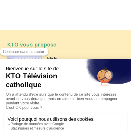
KTO vous propose
Article
Les reportages d'été 2026 de KTO
Article
La visite pastorale du pape Léon
XIV à Assise à suivre sur KTO le
jeudi 6 août
Article
Le pape en Uruguay, Argentine et
Pérou du 6 au 17 novembre 2026