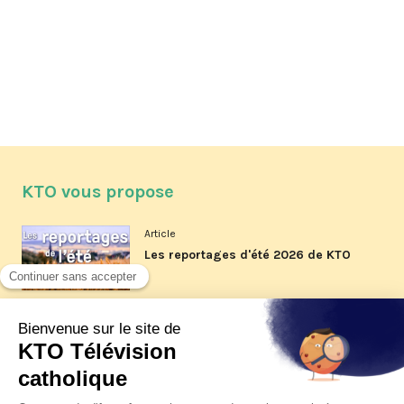
KTO vous propose
Article
Les reportages d'été 2026 de KTO
Article
La visite pastorale du pape Léon
XIV à Assise à suivre sur KTO le
jeudi 6 août
Article