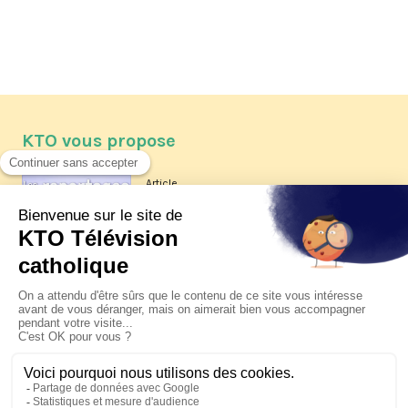
KTO vous propose
Article
Les reportages d'été 2026 de KTO
Article
La visite pastorale du pape Léon
XIV à Assise à suivre sur KTO le
jeudi 6 août
Article
Le pape en Uruguay, Argentine et
Pérou du 6 au 17 novembre 2026