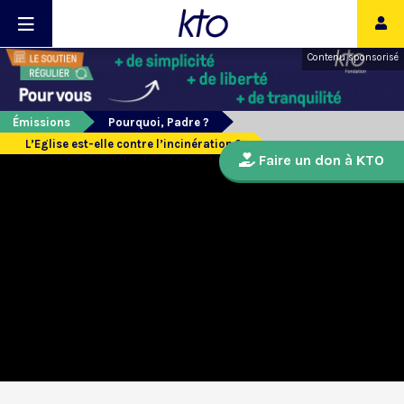
Contenu sponsorisé
Émissions
Pourquoi, Padre ?
L’Eglise est-elle contre l’incinération ?
Faire un don à KTO