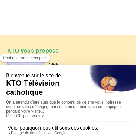
KTO vous propose
Article
Les reportages d'été 2026 de KTO
Article
La visite pastorale du pape Léon
XIV à Assise à suivre sur KTO le
jeudi 6 août
Article
Le pape en Uruguay, Argentine et
Pérou du 6 au 17 novembre 2026