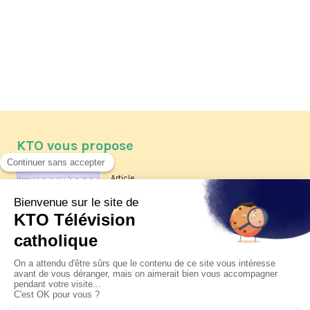
KTO vous propose
Article
Les reportages d'été 2026 de KTO
Article
La visite pastorale du pape Léon
XIV à Assise à suivre sur KTO le
jeudi 6 août
Article