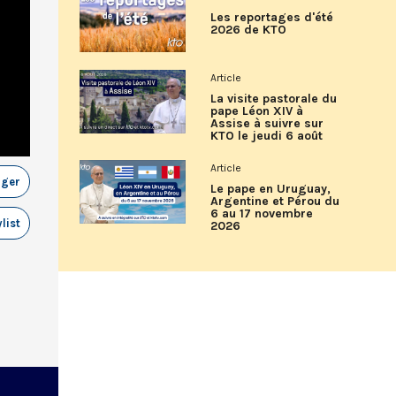
Les reportages d'été
2026 de KTO
Article
La visite pastorale du
pape Léon XIV à
Assise à suivre sur
KTO le jeudi 6 août
Article
ager
Le pape en Uruguay,
Argentine et Pérou du
6 au 17 novembre
list
2026