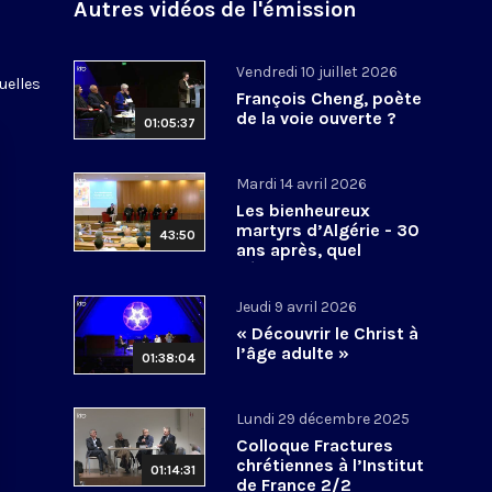
Autres vidéos de l'émission
Vendredi 10 juillet 2026
uelles
François Cheng, poète
de la voie ouverte ?
01:05:37
Mardi 14 avril 2026
Les bienheureux
martyrs d’Algérie - 30
43:50
ans après, quel
héritage spirituel?
Jeudi 9 avril 2026
« Découvrir le Christ à
l’âge adulte »
01:38:04
Lundi 29 décembre 2025
Colloque Fractures
chrétiennes à l’Institut
01:14:31
de France 2/2