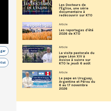
Les Docteurs de
l'Église, une série
documentaire à
redécouvrir sur KTO
Article
Les reportages d'été
2026 de KTO
Article
ager
La visite pastorale du
pape Léon XIV à
Assise à suivre sur
list
KTO le jeudi 6 août
Article
Le pape en Uruguay,
Argentine et Pérou du
6 au 17 novembre
2026