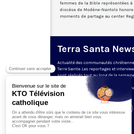
femmes de la Bible représentées à 
diocèse de Modène-Nantolo honore l
moments de partage au center Re
Terra Santa New
Actualité des communautés chrétienne
Terre Sainte. Les reportages et intervie
sont réalisés tout au long de la semain
le Centre des Médias de la Custodie
Franciscaine de Terre Sainte. En parten
avec le Franciscan Media Center.
Visiter la page de l'émission