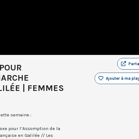
Part
 POUR
MARCHE
Ajouter à ma play
LILÉE | FEMMES
ette semaine :
odoxe pour l’Assomption de la
ançaise en Galilée // Les