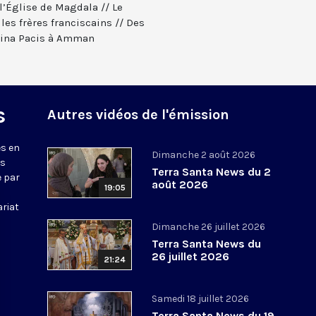
l’Église de Magdala // Le
es frères franciscains // Des
gina Pacis à Amman
s
Autres vidéos de l'émission
s en
Dimanche 2 août 2026
ws
Terra Santa News du 2
e par
août 2026
19:05
ariat
Dimanche 26 juillet 2026
Terra Santa News du
26 juillet 2026
21:24
Samedi 18 juillet 2026
Terra Santa News du 19