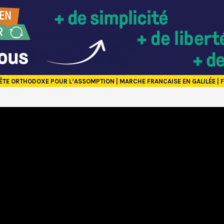
ÊTE ORTHODOXE POUR L’ASSOMPTION | MARCHE FRANCAISE EN GALILÉE | F