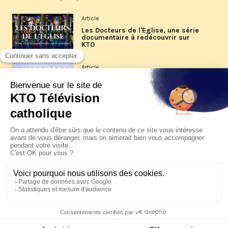
Article
Les Docteurs de l'Église, une série
documentaire à redécouvrir sur
KTO
Article
Les reportages d'été 2026 de KTO
Article
La visite pastorale du pape Léon
XIV à Assise à suivre sur KTO le
jeudi 6 août
Article
Le pape en Uruguay, Argentine et
Pérou du 6 au 17 novembre 2026