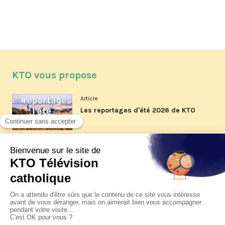
KTO vous propose
Article
Les reportages d'été 2026 de KTO
Article
La visite pastorale du pape Léon
XIV à Assise à suivre sur KTO le
jeudi 6 août
Article
Le pape en Uruguay, Argentine et
Pérou du 6 au 17 novembre 2026