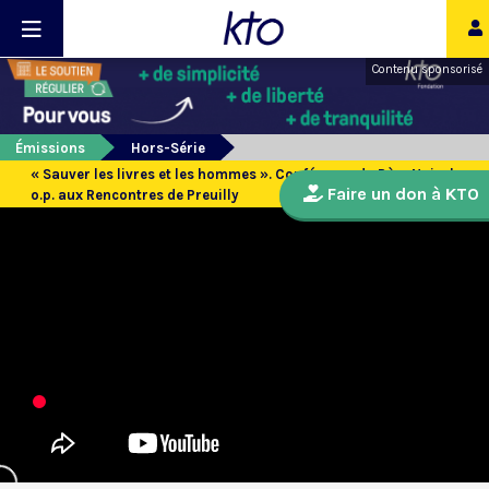
Contenu sponsorisé
Émissions
Hors-Série
« Sauver les livres et les hommes ». Conférence du Père Najeeb
Faire un don à KTO
o.p. aux Rencontres de Preuilly