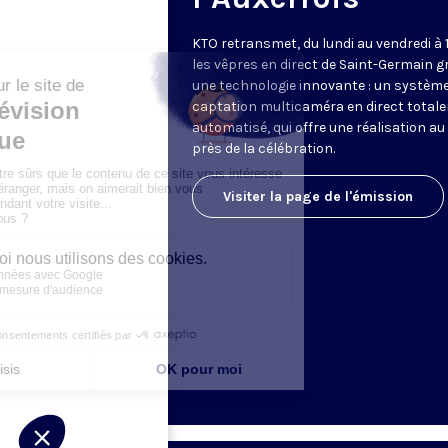
KTO retransmet, du lundi au vendredi à 
les vêpres en direct de Saint-Germain g
une technologie innovante : un système
captation multicaméra en direct total
automatisé, qui offre une réalisation au
près de la célébration.
Visiter la page de l'émission