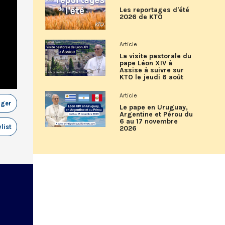
Les reportages d'été
2026 de KTO
Article
La visite pastorale du
pape Léon XIV à
Assise à suivre sur
KTO le jeudi 6 août
Article
ager
Le pape en Uruguay,
Argentine et Pérou du
6 au 17 novembre
list
2026