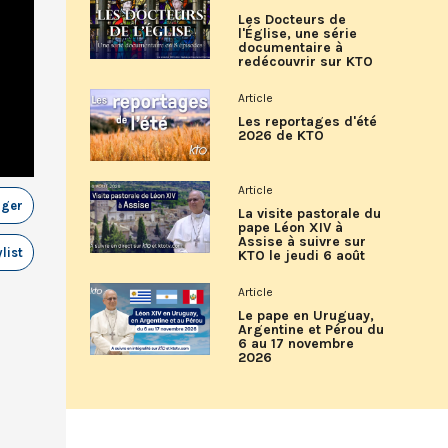
Les Docteurs de
l'Église, une série
documentaire à
redécouvrir sur KTO
Article
Les reportages d'été
2026 de KTO
Article
ager
La visite pastorale du
pape Léon XIV à
Assise à suivre sur
list
KTO le jeudi 6 août
Article
Le pape en Uruguay,
Argentine et Pérou du
6 au 17 novembre
2026