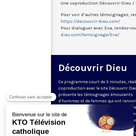
Une coproduction Découvrir-Dieu / 
Pour voir d’autres témoignages, re
https://decouvrir-dieu.com/
Pour dialoguer avec Eva, rendez-vo
dieu.com/temoignage/Eva/
Découvrir Dieu
Ce programme court de 3 minutes, réal
coproduction avec le site Découvrir Die
présente les témoignages émouvants
d’hommes et de femmes qui ont rencon
Dieu. À l’occasion d’un événement surv
dans leur vie, comme une rencontre, un 
ou une maladie, ils ont trouvé ou retrou
foi et cela a complètement changé leur v
Ils nous expliquent comment et nous f