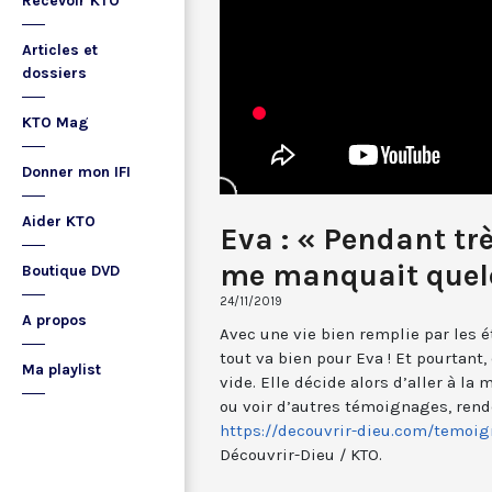
Recevoir KTO
Articles et
dossiers
KTO Mag
Donner mon IFI
Aider KTO
Eva : « Pendant tr
me manquait quel
Boutique DVD
24/11/2019
A propos
Avec une vie bien remplie par les é
tout va bien pour Eva ! Et pourtant,
Ma playlist
vide. Elle décide alors d’aller à la
ou voir d’autres témoignages, rende
https://decouvrir-dieu.com/temoig
Découvrir-Dieu / KTO.