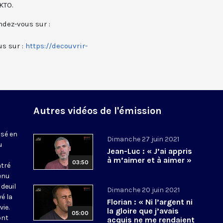
KTO.
ndez-vous sur :
us sur :
https://decouvrir-
Autres vidéos de l'émission
isé en
Dimanche 27 juin 2021
u
Jean-Luc : « J’ai appris
à m’aimer et à aimer »
03:50
tré
enu
deuil
Dimanche 20 juin 2021
vé la
Florian : « Ni l’argent ni
ie.
la gloire que j’avais
05:00
ont
acquis ne me rendaient