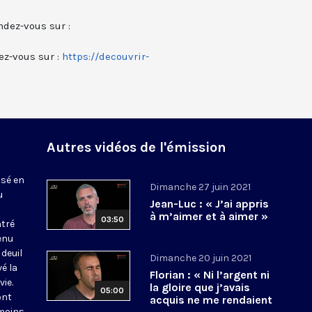
ndez-vous sur :
ez-vous sur :
https://decouvrir-
Autres vidéos de l'émission
isé en
Dimanche 27 juin 2021
u
Jean-Luc : « J’ai appris
à m’aimer et à aimer »
03:50
tré
enu
deuil
Dimanche 20 juin 2021
vé la
Florian : « Ni l’argent ni
ie.
la gloire que j’avais
05:00
ont
acquis ne me rendaient
émoins