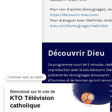
Pour voir d’autres témoignages, re
https://decouvrir-dieu.com/
Pour dialoguer avec Mathilde, rend
dieu.com/temoignage/mathilde/
Découvrir Dieu
Ce programme court de 3 minutes, réal
coproduction avec le site Découvrir Die
présente les témoignages émouvants
d’hommes et de femmes qui ont rencon
Dieu. À l’occasion d’un événement surv
dans leur vie, comme une rencontre, un 
ou une maladie, ils ont trouvé ou retrou
foi et cela a complètement changé leur v
Ils nous expliquent comment et nous f
partager leur joie. Dialoguez avec les t