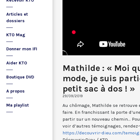
Recevoir KTO
Articles et
dossiers
KTO Mag
Donner mon IFI
Aider KTO
Mathilde : « Moi q
mode, je suis part
Boutique DVD
petit sac à dos ! »
A propos
29/09/2019
Au chômage, Mathilde se retrouve en
Ma playlist
faire. En franchissant la porte d’un
partir sur un nouveau chemin... Po
voir d’autres témoignages, rendez-v
https://decouvrir-dieu.com/temoig
Découvrir-Dieu / KTO.