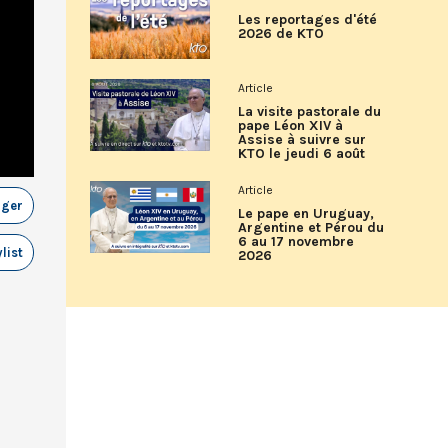
Les reportages d'été
2026 de KTO
Article
La visite pastorale du
pape Léon XIV à
Assise à suivre sur
KTO le jeudi 6 août
Article
ager
Le pape en Uruguay,
Argentine et Pérou du
6 au 17 novembre
list
2026