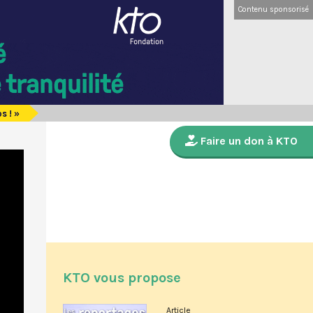
Contenu sponsorisé
s ! »
Faire un don à KTO
KTO vous propose
Article