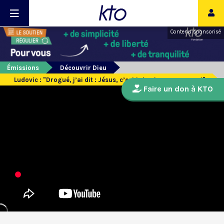
Contenu sponsorisé
Émissions
Découvrir Dieu
Ludovic : "Drogué, j’ai dit : Jésus, c’est toi qui va me sauver !"
Faire un don à KTO