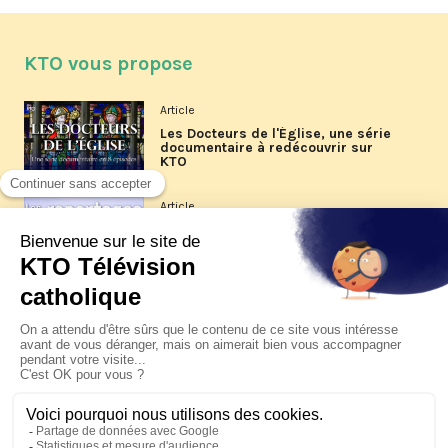
KTO vous propose
Article
Les Docteurs de l'Église, une série
documentaire à redécouvrir sur
KTO
Article
Les reportages d'été 2026 de KTO
Article
La visite pastorale du pape Léon
XIV à Assise à suivre sur KTO le
jeudi 6 août
Article
Le pape en Uruguay, Argentine et
Pérou du 6 au 17 novembre 2026