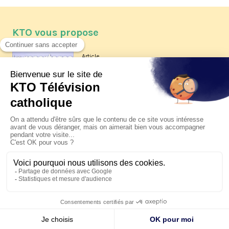
KTO vous propose
Article
Les reportages d'été 2026 de KTO
Article
La visite pastorale du pape Léon
XIV à Assise à suivre sur KTO le
jeudi 6 août
Article
Le pape en Uruguay, Argentine et
Pérou du 6 au 17 novembre 2026
© KTO 2026 —
Contact
—
Mentions légales