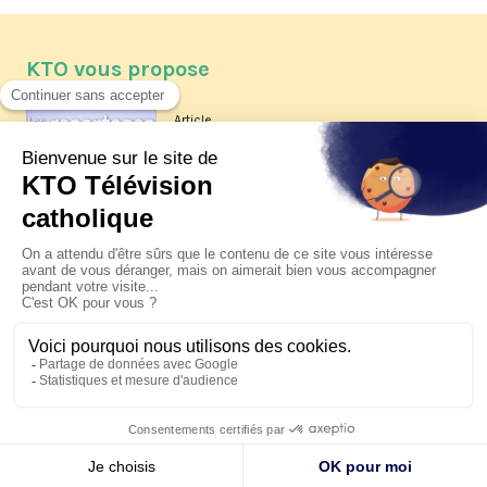
KTO vous propose
Article
Les reportages d'été 2026 de KTO
Article
La visite pastorale du pape Léon
XIV à Assise à suivre sur KTO le
jeudi 6 août
Article
Le pape en Uruguay, Argentine et
Pérou du 6 au 17 novembre 2026
© KTO 2026 —
Contact
—
Mentions légales