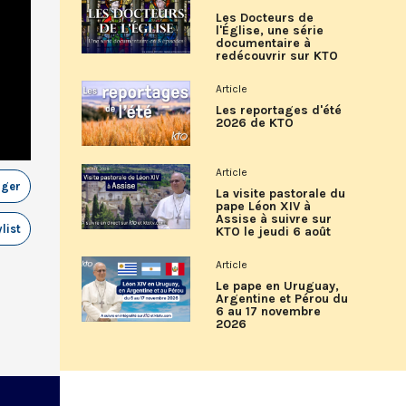
Les Docteurs de
l'Église, une série
documentaire à
redécouvrir sur KTO
Article
Les reportages d'été
2026 de KTO
Article
ager
La visite pastorale du
pape Léon XIV à
Assise à suivre sur
list
KTO le jeudi 6 août
Article
Le pape en Uruguay,
Argentine et Pérou du
6 au 17 novembre
2026