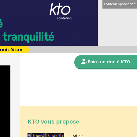
Contenu sponsorisé
vre de Dieu »
Faire un don à KTO
KTO vous propose
Article