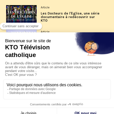
Article
Les Docteurs de l'Église, une série
documentaire à redécouvrir sur
KTO
Article
Les reportages d'été 2026 de KTO
Article
La visite pastorale du pape Léon
XIV à Assise à suivre sur KTO le
jeudi 6 août
Article
Le pape en Uruguay, Argentine et
Pérou du 6 au 17 novembre 2026