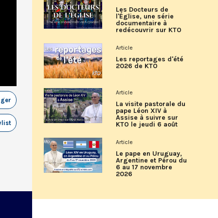
Les Docteurs de
l'Église, une série
documentaire à
redécouvrir sur KTO
Article
Les reportages d'été
2026 de KTO
Article
ager
La visite pastorale du
pape Léon XIV à
Assise à suivre sur
list
KTO le jeudi 6 août
Article
Le pape en Uruguay,
Argentine et Pérou du
6 au 17 novembre
2026