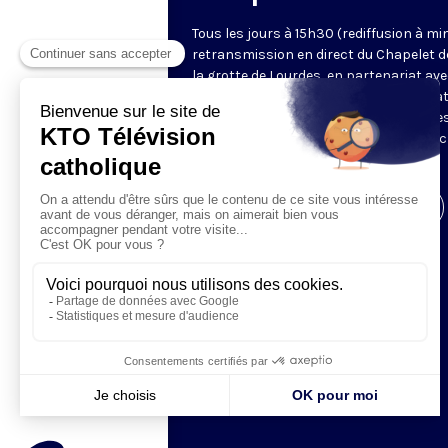
Tous les jours à 15h30 (rediffusion à min
retransmission en direct du Chapelet d
la grotte de Lourdes, en partenariat ave
Sanctuaires. Chaque jour, l'une des qua
méditations des mystères du Rosaire e
proposée en communion de prière avec
pèlerins à Lourdes.
Visiter la page de l'émission