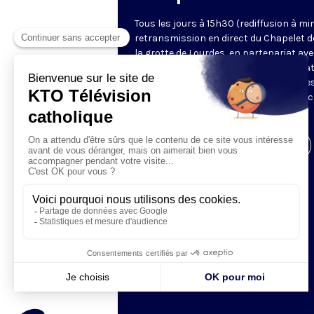
Tous les jours à 15h30 (rediffusion à min
retransmission en direct du Chapelet d
la grotte de Lourdes, en partenariat ave
Sanctuaires. Chaque jour, l'une des qua
méditations des mystères du Rosaire e
proposée en communion de prière avec
pèlerins à Lourdes.
Visiter la page de l'émission