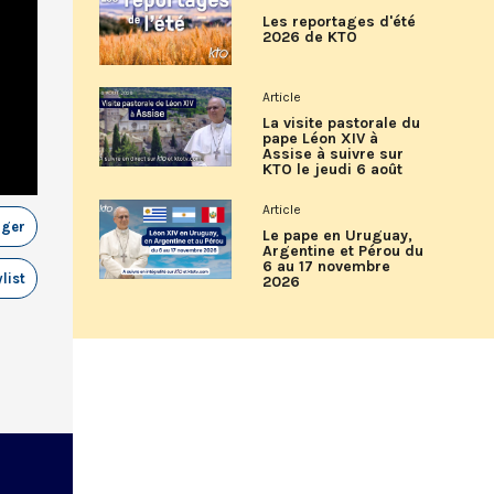
Les reportages d'été
2026 de KTO
Article
La visite pastorale du
pape Léon XIV à
Assise à suivre sur
KTO le jeudi 6 août
Article
ager
Le pape en Uruguay,
Argentine et Pérou du
6 au 17 novembre
list
2026