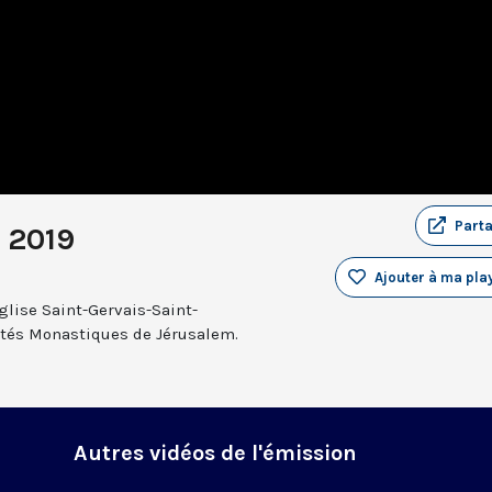
Part
t 2019
Ajouter à ma play
glise Saint-Gervais-Saint-
rnités Monastiques de Jérusalem.
Autres vidéos de l'émission