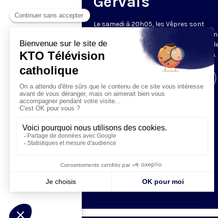
Gervais
Le samedi à 20h05, les Vêpres sont
rediffusées par KTO, depuis l’église Sain
Gervais-Saint-Protais (Paris, 4e), avec l
Fraternités Monastiques de Jérusalem.
Visiter la page de l'émission