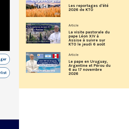
Les reportages d'été
2026 de KTO
Article
La visite pastorale du
pape Léon XIV à
Assise à suivre sur
KTO le jeudi 6 août
Article
ager
Le pape en Uruguay,
Argentine et Pérou du
6 au 17 novembre
list
2026