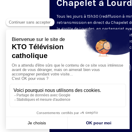
Chapelet à Lour
Tous les jours à 15h30 (rediffusion à min
retransmission en direct du Chapelet d
la grotte de Lourdes, en partenariat ave
Sanctuaires. Chaque jour, l'une des qua
méditations des mystères du Rosaire e
proposée en communion de prière avec
pèlerins à Lourdes.
Visiter la page de l'émission