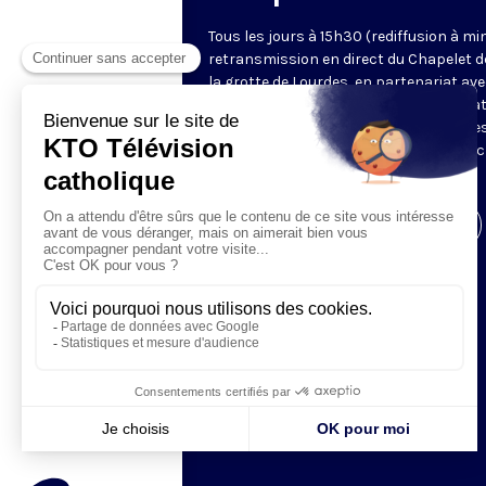
Tous les jours à 15h30 (rediffusion à min
retransmission en direct du Chapelet d
la grotte de Lourdes, en partenariat ave
Sanctuaires. Chaque jour, l'une des qua
méditations des mystères du Rosaire e
proposée en communion de prière avec
pèlerins à Lourdes.
Visiter la page de l'émission