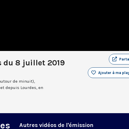
Part
 du 8 juillet 2019
Ajouter à ma play
autour de minuit),
et depuis Lourdes, en
des
Autres vidéos de l'émission