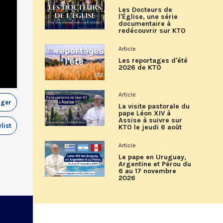
Les Docteurs de
l'Église, une série
documentaire à
redécouvrir sur KTO
Article
Les reportages d'été
2026 de KTO
Article
ager
La visite pastorale du
pape Léon XIV à
Assise à suivre sur
list
KTO le jeudi 6 août
Article
Le pape en Uruguay,
Argentine et Pérou du
6 au 17 novembre
2026