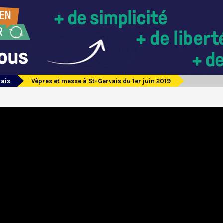
vais
Vêpres et messe à St-Gervais du 1er juin 2019