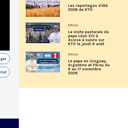
Les reportages d'été
2026 de KTO
Article
La visite pastorale du
pape Léon XIV à
Assise à suivre sur
KTO le jeudi 6 août
Article
ager
Le pape en Uruguay,
Argentine et Pérou du
6 au 17 novembre
list
2026