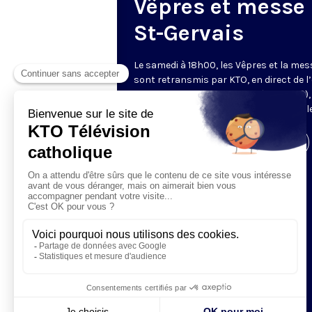
Vêpres et messe
St-Gervais
Le samedi à 18h00, les Vêpres et la mes
sont retransmis par KTO, en direct de l’
Saint-Gervais-Saint-Protais (Paris, IVe),
les Fraternités Monastiques de Jérusal
Visiter la page de l'émission