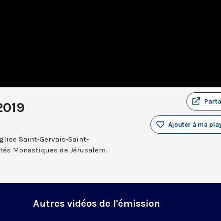
Part
2019
Ajouter à ma play
glise Saint-Gervais-Saint-
rnités Monastiques de Jérusalem.
Autres vidéos de l'émission