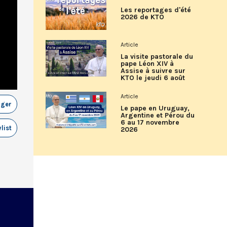
Les reportages d'été
2026 de KTO
Article
La visite pastorale du
pape Léon XIV à
Assise à suivre sur
KTO le jeudi 6 août
Article
ager
Le pape en Uruguay,
Argentine et Pérou du
6 au 17 novembre
list
2026