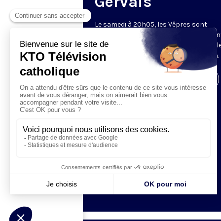
Gervais
Le samedi à 20h05, les Vêpres sont
rediffusées par KTO, depuis l’église Sain
Gervais-Saint-Protais (Paris, 4e), avec l
Fraternités Monastiques de Jérusalem.
Visiter la page de l'émission