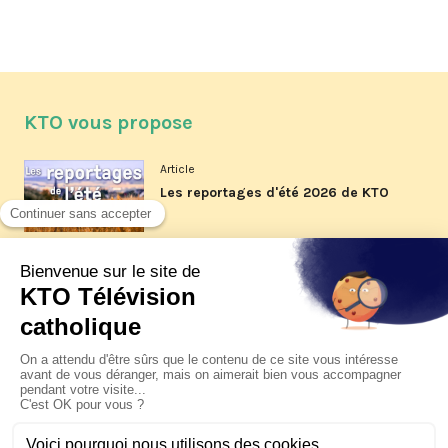
KTO vous propose
Article
Les reportages d'été 2026 de KTO
Article
La visite pastorale du pape Léon
XIV à Assise à suivre sur KTO le
jeudi 6 août
Article
Le pape en Uruguay, Argentine et
Pérou du 6 au 17 novembre 2026