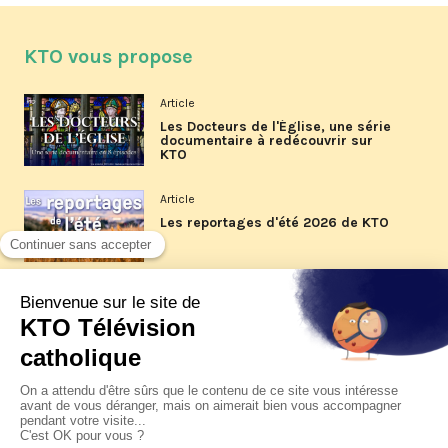
KTO vous propose
Article
Les Docteurs de l'Église, une série
documentaire à redécouvrir sur
KTO
Article
Les reportages d'été 2026 de KTO
Article
La visite pastorale du pape Léon
XIV à Assise à suivre sur KTO le
jeudi 6 août
Article
Le pape en Uruguay, Argentine et
Pérou du 6 au 17 novembre 2026