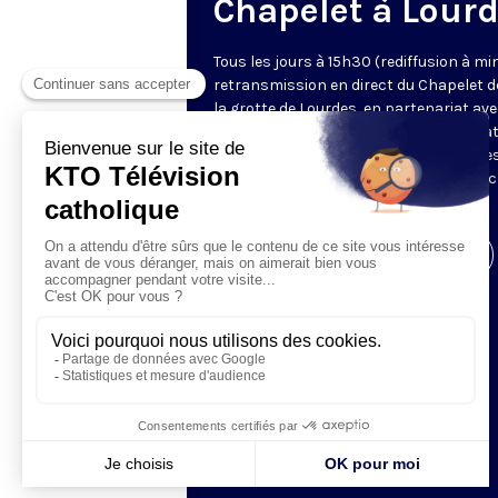
Chapelet à Lour
Tous les jours à 15h30 (rediffusion à min
retransmission en direct du Chapelet d
la grotte de Lourdes, en partenariat ave
Sanctuaires. Chaque jour, l'une des qua
méditations des mystères du Rosaire e
proposée en communion de prière avec
pèlerins à Lourdes.
Visiter la page de l'émission