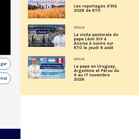
Les reportages d'été
2026 de KTO
Article
La visite pastorale du
pape Léon XIV à
Assise à suivre sur
KTO le jeudi 6 août
Article
ager
Le pape en Uruguay,
Argentine et Pérou du
6 au 17 novembre
list
2026