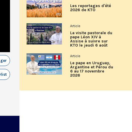
Les reportages d'été
2026 de KTO
Article
La visite pastorale du
pape Léon XIV à
Assise à suivre sur
KTO le jeudi 6 août
Article
ager
Le pape en Uruguay,
Argentine et Pérou du
6 au 17 novembre
list
2026