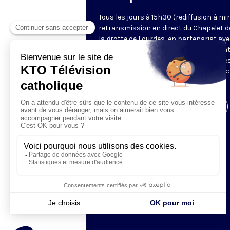
Tous les jours à 15h30 (rediffusion à min
retransmission en direct du Chapelet d
la grotte de Lourdes, en partenariat ave
Sanctuaires. Chaque jour, l'une des qua
méditations des mystères du Rosaire e
proposée en communion de prière avec
pèlerins à Lourdes.
Visiter la page de l'émission