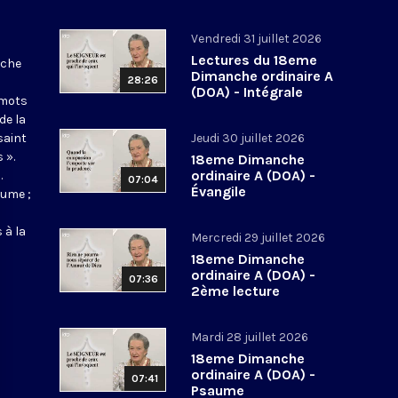
Vendredi 31 juillet 2026
Lectures du 18eme
nche
Dimanche ordinaire A
28:26
(DOA) - Intégrale
 mots
de la
saint
Jeudi 30 juillet 2026
 ».
18eme Dimanche
ordinaire A (DOA) -
.
07:04
Évangile
aume ;
 à la
Mercredi 29 juillet 2026
18eme Dimanche
ordinaire A (DOA) -
07:36
2ème lecture
Mardi 28 juillet 2026
18eme Dimanche
ordinaire A (DOA) -
07:41
Psaume