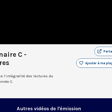
Part
aire C -
res
Ajouter à ma play
e l’intégralité des lectures du
année C.
Autres vidéos de l'émission