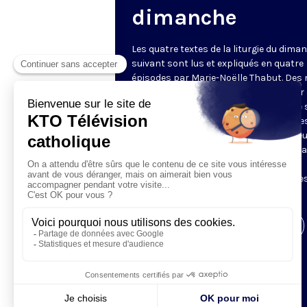
dimanche
Les quatre textes de la liturgie du dima
suivant sont lus et expliqués en quatre
épisodes par Marie-Noëlle Thabut. Des
simples et lumineux pour aller au cœur 
Révélation biblique, entrer dans ce que 
Luc appelle « l’intelligence des Écritures
Chaque jour, vivez avec la Parole de Dieu
Lundi, la première lecture ; mardi, le ps
mercredi, la deuxième lecture ; jeudi,
l’Évangile ; vendredi, les quatre épisodes
suite.
Visiter la page de l'émission