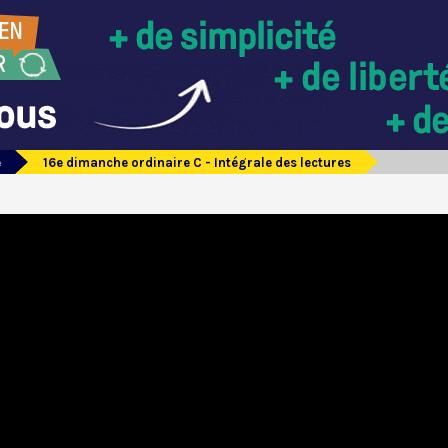
e
16e dimanche ordinaire C - Intégrale des lectures