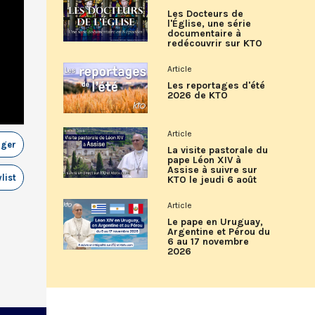
Les Docteurs de
l'Église, une série
documentaire à
redécouvrir sur KTO
Article
Les reportages d'été
2026 de KTO
Article
ager
La visite pastorale du
pape Léon XIV à
Assise à suivre sur
list
KTO le jeudi 6 août
Article
Le pape en Uruguay,
Argentine et Pérou du
6 au 17 novembre
2026