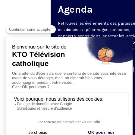
Agenda
Retrouvez les événements des paroisse
des diocèses : pèlerinages, colloques,
concerts, expositions, spectacles, acti
pour les enfants. Des rendez-vous part
en France sélectionnés par la rédactio
KTO.
Visiter la page de l'émission