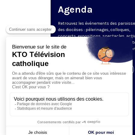
Agenda
Retrouvez les événements des paroisse
des diocèses : pèlerinages, colloques,
concerts, expositions, spectacles, acti
pour les enfants. Des rendez-vous part
en France sélectionnés par la rédactio
KTO.
Visiter la page de l'émission