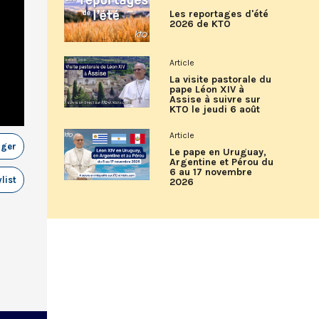
Les reportages d'été
2026 de KTO
Article
La visite pastorale du
pape Léon XIV à
Assise à suivre sur
KTO le jeudi 6 août
Article
ager
Le pape en Uruguay,
Argentine et Pérou du
6 au 17 novembre
list
2026