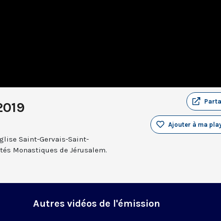
Part
2019
Ajouter à ma play
glise Saint-Gervais-Saint-
rnités Monastiques de Jérusalem.
Autres vidéos de l'émission