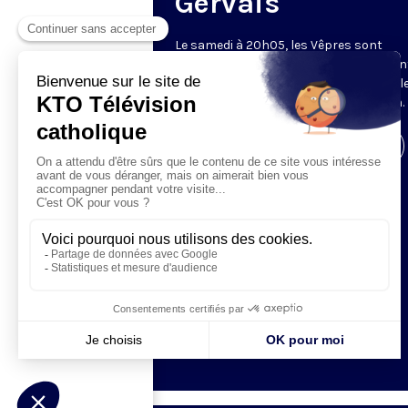
Gervais
Le samedi à 20h05, les Vêpres sont
rediffusées par KTO, depuis l’église Sain
Gervais-Saint-Protais (Paris, 4e), avec l
Fraternités Monastiques de Jérusalem.
Visiter la page de l'émission