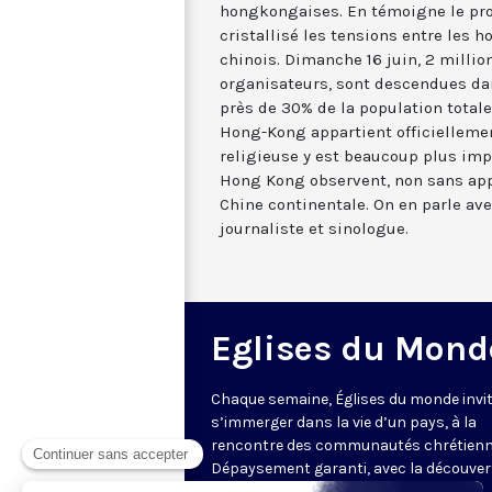
hongkongaises. En témoigne le proje
cristallisé les tensions entre les
chinois. Dimanche 16 juin, 2 millio
organisateurs, sont descendues da
près de 30% de la population totale.
Hong-Kong appartient officiellement
religieuse y est beaucoup plus imp
Hong Kong observent, non sans app
Chine continentale. On en parle ave
journaliste et sinologue.
Eglises du Mond
Chaque semaine, Églises du monde invit
s’immerger dans la vie d’un pays, à la
rencontre des communautés chrétienn
Dépaysement garanti, avec la découver
des spécificités et du rayonnement de