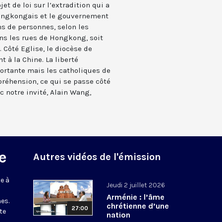
t de loi sur l’extradition qui a
 hongkongais et le gouvernement
ns de personnes, selon les
ns les rues de Hongkong, soit
 Côté Eglise, le diocèse de
 à la Chine. La liberté
ortante mais les catholiques de
réhension, ce qui se passe côté
c notre invité, Alain Wang,
e
Autres vidéos de l'émission
e à
Jeudi 2 juillet 2026
Arménie : l’âme
es.
chrétienne d’une
27:00
te
nation