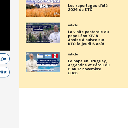
Les reportages d'été
2026 de KTO
Article
La visite pastorale du
pape Léon XIV à
Assise à suivre sur
KTO le jeudi 6 août
Article
ager
Le pape en Uruguay,
Argentine et Pérou du
6 au 17 novembre
list
2026