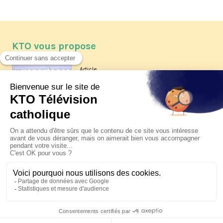
KTO vous propose
Article
Les reportages d'été 2026 de KTO
Article
La visite pastorale du pape Léon
XIV à Assise à suivre sur KTO le
jeudi 6 août
Article
Le pape en Uruguay, Argentine et
Pérou du 6 au 17 novembre 2026