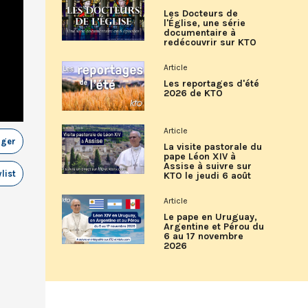
Les Docteurs de
l'Église, une série
documentaire à
redécouvrir sur KTO
Article
Les reportages d'été
2026 de KTO
Article
ager
La visite pastorale du
pape Léon XIV à
Assise à suivre sur
list
KTO le jeudi 6 août
Article
Le pape en Uruguay,
Argentine et Pérou du
6 au 17 novembre
2026