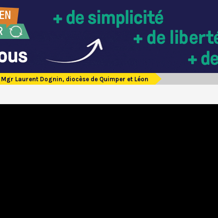
Mgr Laurent Dognin, diocèse de Quimper et Léon