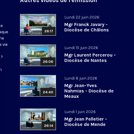
Autres vidéos de l'émission
Lundi 22 juin 2026
Mgr Franck Javary -
se
Diocèse de Châlons
26:17
haque
ne
 vie
Lundi 15 juin 2026
Mgr Laurent Percerou -
 ?
Diocèse de Nantes
26:06
n
Lundi 8 juin 2026
Mgr Jean-Yves
Nahmias - Diocèse de
24:40
Meaux
Lundi 1 juin 2026
Mgr Jean Pelletier -
Diocèse de Mende
26:14