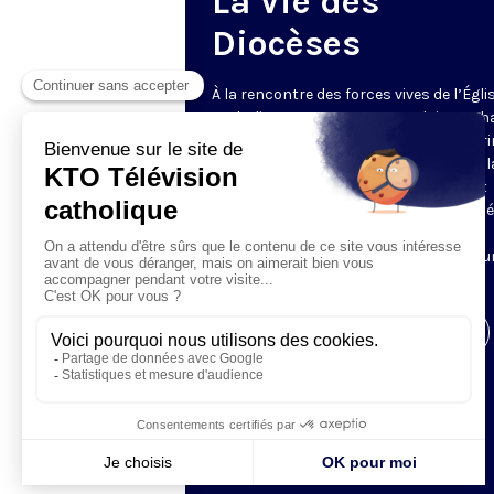
La Vie des
Diocèses
À la rencontre des forces vives de l’Égli
catholique en France et en Belgique. C
semaine, un évêque est reçu par Honori
Grasset pour remettre en perspective la
et l’actualité de son diocèse. Comment
l’Evangile est-il concrètement annoncé
Quelles sont les priorités pastorales ?
Reportages et interviews nourrissent u
échange franc et direct.
Visiter la page de l'émission