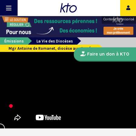
Contenu sponsorisé
Émissions
La Vie des Diocèses
Mgr Antoine de Romanet, diocèse aux Armées
Faire un don à KTO