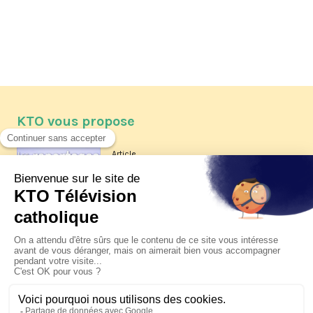
KTO vous propose
Article
Les reportages d'été 2026 de KTO
Article
La visite pastorale du pape Léon
XIV à Assise à suivre sur KTO le
jeudi 6 août
Article
Le pape en Uruguay, Argentine et
Pérou du 6 au 17 novembre 2026