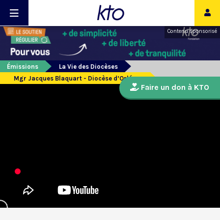
Contenu sponsorisé
Émissions
La Vie des Diocèses
Mgr Jacques Blaquart - Diocèse d’Orléans
Faire un don à KTO