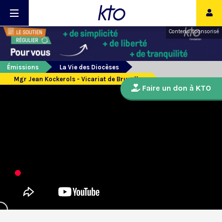
Contenu sponsorisé
Émissions
La Vie des Diocèses
Mgr Jean Kockerols - Vicariat de Bruxelles
Faire un don à KTO