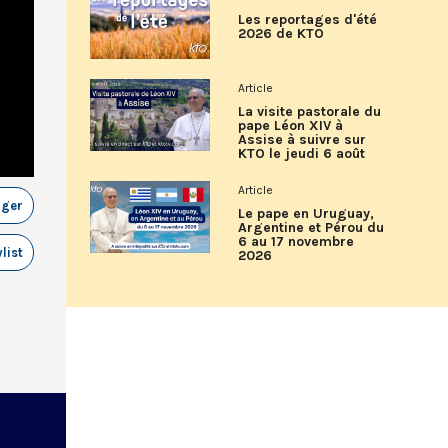
Les reportages d'été
2026 de KTO
Article
La visite pastorale du
pape Léon XIV à
Assise à suivre sur
KTO le jeudi 6 août
Article
ager
Le pape en Uruguay,
Argentine et Pérou du
6 au 17 novembre
list
2026