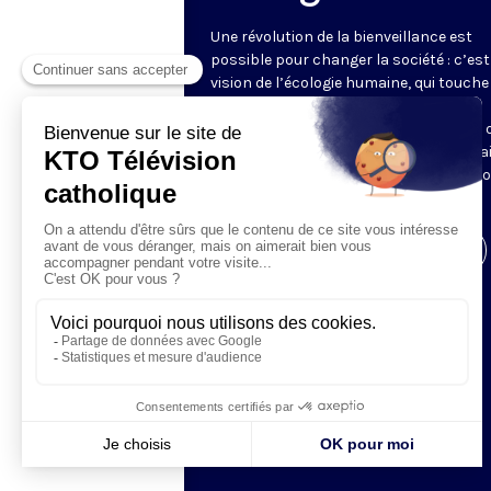
Une révolution de la bienveillance est
possible pour changer la société : c’est
vision de l’écologie humaine, qui touche
bien les liens sociaux, les styles et
conditions de vie, que l’environnement 
consommation. Tugdual Derville nous a
saisir ces questions pour y apporter n
propres réponses.
Visiter la page de l'émission