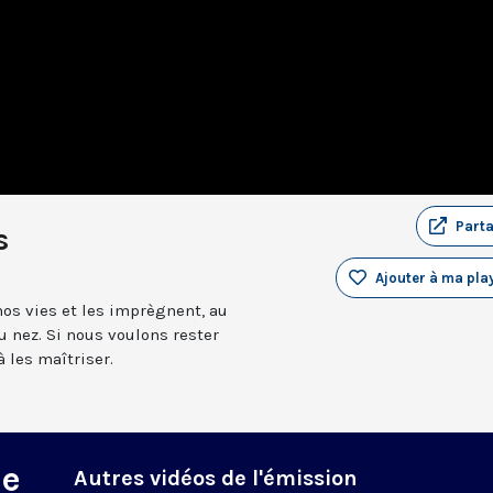
Part
s
Ajouter à ma play
os vies et les imprègnent, au
u nez. Si nous voulons rester
à les maîtriser.
ne
Autres vidéos de l'émission