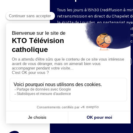
Tous les jours à 15h30 (rediffusion à min
retransmission en direct du Chapelet d
la grotte de Lourdes, en partenariat ave
Sanctuaires. Chaque jour, l'une des qua
méditations des mystères du Rosaire e
proposée en communion de prière avec
pèlerins à Lourdes.
Visiter la page de l'émission