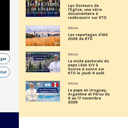
Les Docteurs de
l'Église, une série
documentaire à
redécouvrir sur KTO
Article
Les reportages d'été
2026 de KTO
Article
ager
La visite pastorale du
pape Léon XIV à
Assise à suivre sur
list
KTO le jeudi 6 août
Article
Le pape en Uruguay,
Argentine et Pérou du
6 au 17 novembre
2026