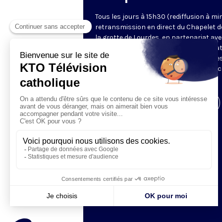
Tous les jours à 15h30 (rediffusion à min
retransmission en direct du Chapelet d
la grotte de Lourdes, en partenariat ave
Sanctuaires. Chaque jour, l'une des qua
méditations des mystères du Rosaire e
proposée en communion de prière avec
pèlerins à Lourdes.
Visiter la page de l'émission